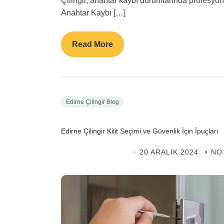
Çilingir, anahtar kaybı durumlarında profesyon
Anahtar Kaybı […]
Read More
Edirne Çilingir Blog
Edirne Çilingir Kilit Seçimi ve Güvenlik İçin İpuçları
EDIRNE ÇILINGIR
20 ARALIK 2024
NO