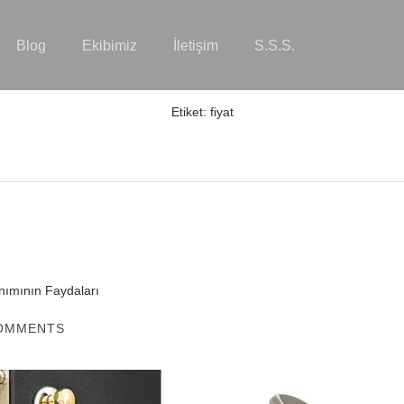
Blog
Ekibimiz
İletişim
S.S.S.
Etiket:
fiyat
lanımının Faydaları
OMMENTS