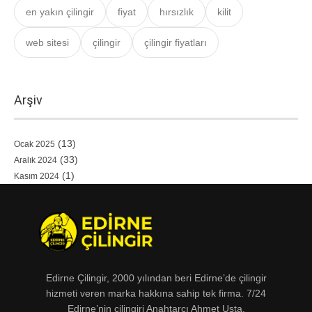
en yakın çilingir
fiyat
hırsızlık
kilit
web sitesi
çilingir
çilingir fiyatları
Arşiv
(13)
Ocak 2025
(33)
Aralık 2024
(1)
Kasım 2024
Edirne Çilingir, 2000 yılından beri Edirne’de çilingir
hizmeti veren marka hakkına sahip tek firma. 7/24
Edirne’nin çilingiri Anahtarcı Ahmet Usta.