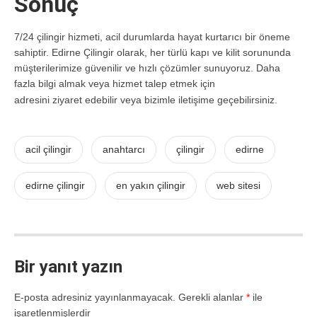
Sonuç
7/24 çilingir hizmeti, acil durumlarda hayat kurtarıcı bir öneme
sahiptir. Edirne Çilingir olarak, her türlü kapı ve kilit sorununda
müşterilerimize güvenilir ve hızlı çözümler sunuyoruz. Daha
fazla bilgi almak veya hizmet talep etmek için
edirnecilingir.com.tr
adresini ziyaret edebilir veya bizimle iletişime geçebilirsiniz.
acil çilingir
anahtarcı
çilingir
edirne
edirne çilingir
en yakın çilingir
web sitesi
Bir yanıt yazın
E-posta adresiniz yayınlanmayacak.
Gerekli alanlar
*
ile
işaretlenmişlerdir