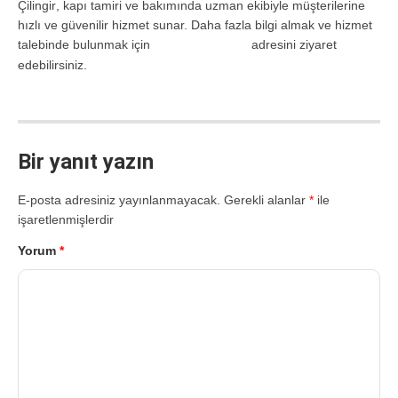
Çilingir
, kapı tamiri ve bakımında uzman ekibiyle müşterilerine
hızlı ve güvenilir hizmet sunar. Daha fazla bilgi almak ve hizmet
talebinde bulunmak için
adresini ziyaret
edirnecilingir.com.tr
edebilirsiniz.
Bir yanıt yazın
E-posta adresiniz yayınlanmayacak.
Gerekli alanlar
*
ile
işaretlenmişlerdir
Yorum
*