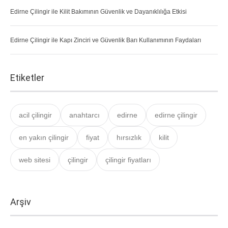
Edirne Çilingir ile Kilit Bakımının Güvenlik ve Dayanıklılığa Etkisi
Edirne Çilingir ile Kapı Zinciri ve Güvenlik Barı Kullanımının Faydaları
Etiketler
acil çilingir
anahtarcı
edirne
edirne çilingir
en yakın çilingir
fiyat
hırsızlık
kilit
web sitesi
çilingir
çilingir fiyatları
Arşiv